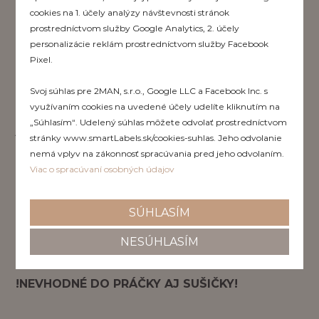
cookies na 1. účely analýzy návštevnosti stránok
prostredníctvom služby Google Analytics, 2. účely
personalizácie reklám prostredníctvom služby Facebook
Srdiečkové nálepky
Pixel.
Svoj súhlas pre 2MAN, s.r.o., Google LLC a Facebook Inc. s
využívaním cookies na uvedené účely udelíte kliknutím na
A nezabúdame ani na našich najmenších. Aby mali
„Súhlasím“. Udelený súhlas môžete odvolať prostredníctvom
jednoduchší štart do nového dňa, označte im ich
stránky www.smartLabels.sk/cookies-suhlas. Jeho odvolanie
dôležité veci týmto pekným srdiečkom. Určite sa
nemá vplyv na zákonnosť spracúvania pred jeho odvolaním.
potešia, keď na svojej fľaštičke, desiatovom boxíku
Viac o spracúvaní osobných údajov
alebo obľúbenej hračke nájdu takéto krásne
srdiečko, ktoré ste spoločne vybrali. A budete tak
SÚHLASÍM
mať aj Vy istotu, že sa všetky veci vrátia späť k
Vašim deťom. A je len na Vás, či sa rozhodnete
NESÚHLASÍM
uviesť len meno alebo aj telefónne číslo.
!NEVHODNÉ DO PRÁČKY AJ SUŠIČKY!