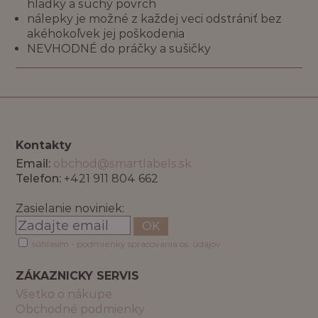
hladký a suchý povrch
nálepky je možné z každej veci odstrániť bez
akéhokoľvek jej poškodenia
NEVHODNÉ do práčky a sušičky
Kontakty
Email:
obchod@smartlabels.sk
Telefon:
+421 911 804 662
Zasielanie noviniek:
OK
súhlasím - podmienky spracovania os. údajov
ZÁKAZNICKY SERVIS
Všetko o nákupe
Obchodné podmienky