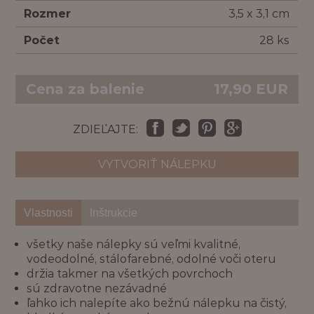
Rozmer
3,5 x 3,1 cm
Počet
28 ks
Cena za balenie
17,90
EUR
ZDIEĽAJTE:
VYTVORIŤ NÁLEPKU
Vlastnosti
Inštrukcie
všetky naše nálepky sú veľmi kvalitné,
vodeodolné, stálofarebné, odolné voči oteru
držia takmer na všetkých povrchoch
sú zdravotne nezávadné
ľahko ich nalepíte ako bežnú nálepku na čistý,