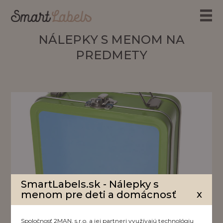
NÁLEPKY S MENOM NA
PREDMETY
SmartLabels.sk - Nálepky s
x
menom pre deti a domácnosť
Spoločnosť 2MAN, s.r.o. a jej partneri využívajú technológiu