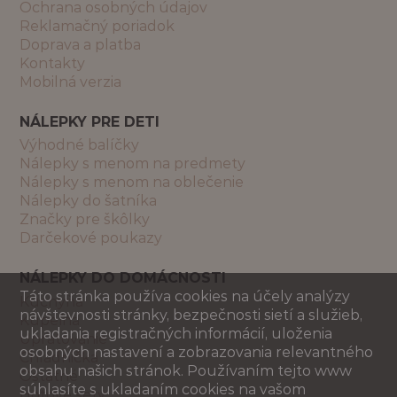
Ochrana osobných údajov
Reklamačný poriadok
Doprava a platba
Kontakty
Mobilná verzia
NÁLEPKY PRE DETI
Výhodné balíčky
Nálepky s menom na predmety
Nálepky s menom na oblečenie
Nálepky do šatníka
Značky pre škôlky
Darčekové poukazy
NÁLEPKY DO DOMÁCNOSTI
Táto stránka používa cookies na účely analýzy
Kuchyňa
návštevnosti stránky, bezpečnosti sietí a služieb,
Kúpeľňa
ukladania registračných informácií, uloženia
Upratovanie
osobných nastavení a zobrazovania relevantného
Chladnička
obsahu našich stránok. Používaním tejto www
Ostatné
súhlasíte s ukladaním cookies na vašom
Hotové sety