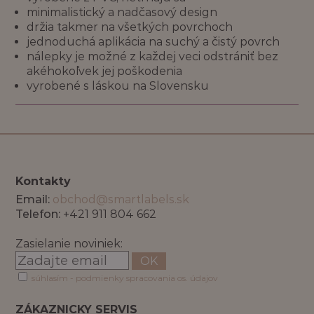
minimalistický a nadčasový design
držia takmer na všetkých povrchoch
jednoduchá aplikácia na suchý a čistý povrch
nálepky je možné z každej veci odstrániť bez
akéhokoľvek jej poškodenia
vyrobené s láskou na Slovensku
Kontakty
Email:
obchod@smartlabels.sk
Telefon:
+421 911 804 662
Zasielanie noviniek:
OK
súhlasím - podmienky spracovania os. údajov
ZÁKAZNICKY SERVIS