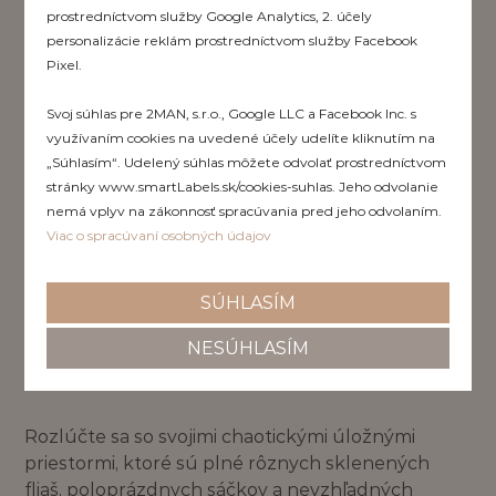
prostredníctvom služby Google Analytics, 2. účely
personalizácie reklám prostredníctvom služby Facebook
Pixel.
Svoj súhlas pre 2MAN, s.r.o., Google LLC a Facebook Inc. s
využívaním cookies na uvedené účely udelíte kliknutím na
„Súhlasím“. Udelený súhlas môžete odvolať prostredníctvom
stránky www.smartLabels.sk/cookies-suhlas. Jeho odvolanie
nemá vplyv na zákonnosť spracúvania pred jeho odvolaním.
Viac o spracúvaní osobných údajov
SÚHLASÍM
Olej
NESÚHLASÍM
Rozlúčte sa so svojimi chaotickými úložnými
priestormi, ktoré sú plné rôznych sklenených
fliaš, poloprázdnych sáčkov a nevzhľadných