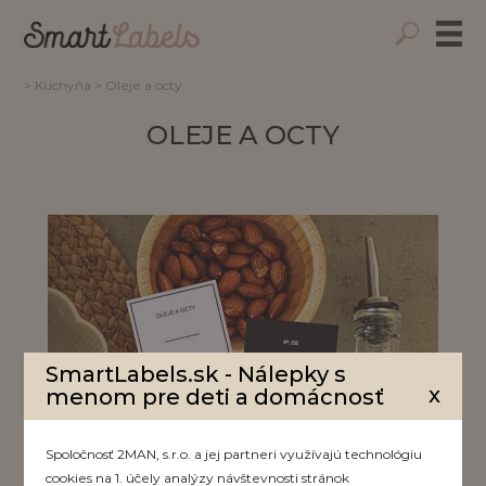
>
Kuchyňa
>
Oleje a octy
OLEJE A OCTY
SmartLabels.sk - Nálepky s
x
menom pre deti a domácnosť
Spoločnosť 2MAN, s.r.o. a jej partneri využívajú technológiu
cookies na 1. účely analýzy návštevnosti stránok