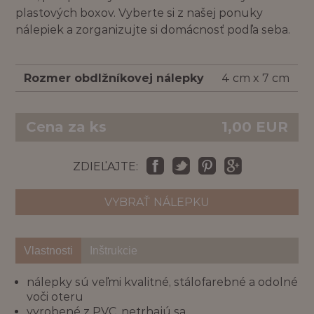
plastových boxov. Vyberte si z našej ponuky
nálepiek a zorganizujte si domácnosť podľa seba.
Rozmer obdlžníkovej nálepky
4 cm x 7 cm
Cena za ks
1,00
EUR
ZDIEĽAJTE:
VYBRAŤ NÁLEPKU
Vlastnosti
Inštrukcie
nálepky sú veľmi kvalitné, stálofarebné a odolné
voči oteru
vyrobené z PVC, netrhajú sa